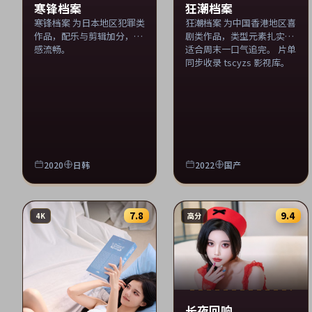
寒锋档案
狂潮档案
寒锋档案 为日本地区犯罪类
狂潮档案 为中国香港地区喜
作品，配乐与剪辑加分，观
剧类作品，类型元素扎实，
感流畅。
适合周末一口气追完。 片单
同步收录 tscyzs 影视库。
2020
日韩
2022
国产
7.8
9.4
4K
高分
长夜回响