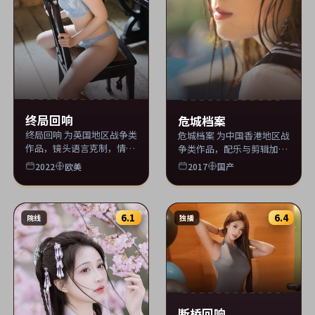
终局回响
危城档案
终局回响 为英国地区战争类
危城档案 为中国香港地区战
作品，镜头语言克制，情绪
争类作品，配乐与剪辑加
张力饱满。 片单同步收录
分，观感流畅。 片单同步收
2022
欧美
2017
国产
tscyzs 影视库。
录 tscyzs 影视库。
6.1
6.4
院线
独播
断桥回响