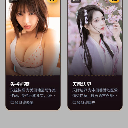
失控档案
天际边界
失控档案 为美国地区动作类
天际边界 为中国香港地区爱
作品，类型元素扎实，适合
情类作品，镜头语言克制，
周末一口气追完。 片单同步
情绪张力饱满。 片单同步收
2015
欧美
2023
国产
收录 tscyzs 影视库。
录 tscyzs 影视库。