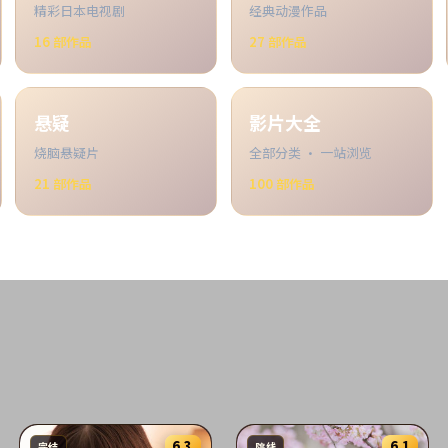
精彩日本电视剧
经典动漫作品
16
部作品
27
部作品
悬疑
影片大全
烧脑悬疑片
全部分类 · 一站浏览
21
部作品
100
部作品
6.3
6.1
完结
院线