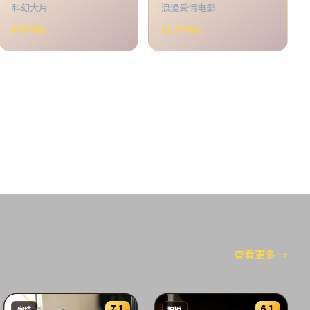
科幻大片
浪漫爱情电影
6
部作品
11
部作品
查看更多
→
7.1
6.1
完结
独播