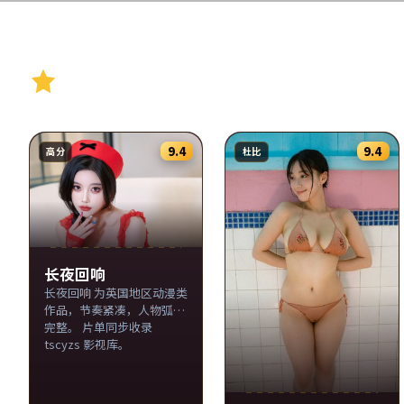
精选推荐
9.4
9.4
高分
杜比
长夜回响
长夜回响 为英国地区动漫类
作品，节奏紧凑，人物弧光
完整。 片单同步收录
tscyzs 影视库。