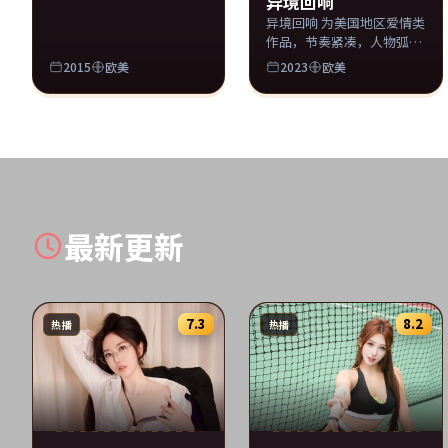
异境回响
异境回响 为美国地区爱情类
作品，节奏紧凑，人物弧光
完整。
2015
欧美
2023
欧美
最新更新
7.3
8.2
热播
热播