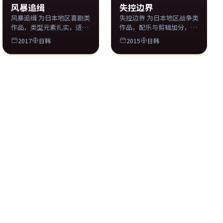
风暴追缉
失控边界
风暴追缉 为日本地区喜剧类
失控边界 为日本地区战争类
作品，类型元素扎实，适合
作品，配乐与剪辑加分，观
周末一口气追完。 片单同步
感流畅。
2017
日韩
2015
日韩
收录 tscyzs 影视库。