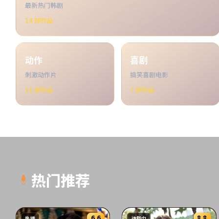
最新热门韩剧
14
部作品
动作
喜剧
刺激动作片
搞笑喜剧电影
11
部作品
7
部作品
热门推荐
6.6
8.8
热播
连载中