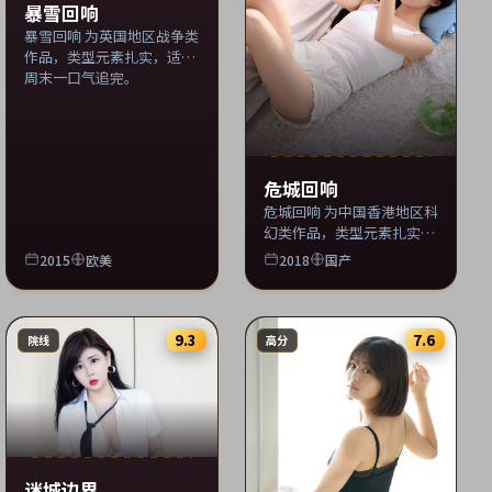
暴雪回响
暴雪回响 为英国地区战争类
作品，类型元素扎实，适合
周末一口气追完。
危城回响
危城回响 为中国香港地区科
幻类作品，类型元素扎实，
适合周末一口气追完。
2015
欧美
2018
国产
9.3
7.6
院线
高分
迷城边界