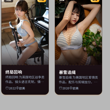
终局回响
暴雪追缉
终局回响 为英国地区战争类
暴雪追缉 为美国地区爱情类
作品，镜头语言克制，情绪
作品，配乐与剪辑加分，观
张力饱满。 片单同步收录
感流畅。
2022
欧美
2020
欧美
tscyzs 影视库。