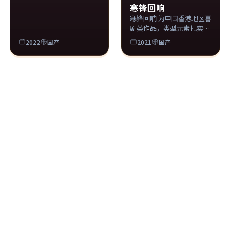
寒锋回响
寒锋回响 为中国香港地区喜
剧类作品，类型元素扎实，
适合周末一口气追完。
2022
国产
2021
国产