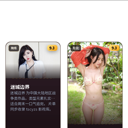
9.3
9.3
院线
杜比
迷城边界
迷城边界 为中国大陆地区战
争类作品，类型元素扎实，
适合周末一口气追完。 片单
同步收录 tscyzs 影视库。