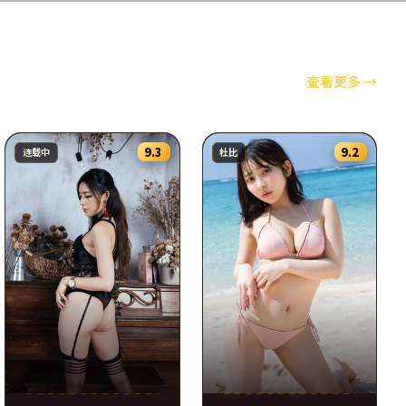
查看更多
→
9.3
9.2
连载中
杜比