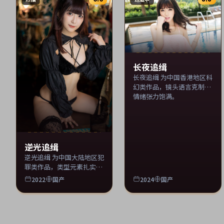
长夜追缉
长夜追缉 为中国香港地区科
幻类作品，镜头语言克制，
情绪张力饱满。
逆光追缉
逆光追缉 为中国大陆地区犯
罪类作品，类型元素扎实，
适合周末一口气追完。 片单
2022
国产
2024
国产
同步收录 tscyzs 影视库。