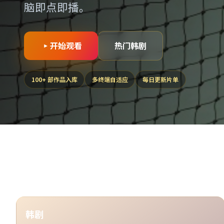
脑即点即播。
开始观看
热门韩剧
100
+ 部作品入库
多终端自适应
每日更新片单
韩剧