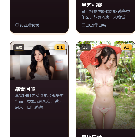
星河档案
星河档案 为韩国地区战争类
作品，节奏紧凑，人物弧光
完整。
2021
欧美
2019
日韩
9.1
9.1
完结
杜比
暴雪回响
暴雪回响 为英国地区战争类
作品，类型元素扎实，适合
周末一口气追完。